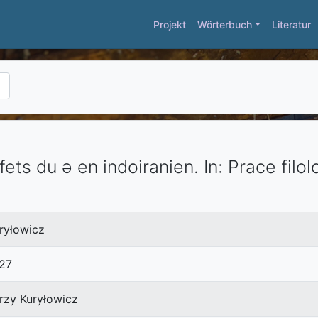
Projekt
Wörterbuch
Literatur
fets du ǝ en indoiranien.
In:
Prace filo
ryłowicz
27
rzy Kuryłowicz