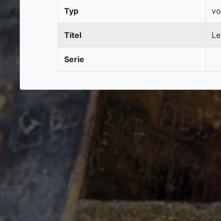
Typ
vo
Titel
Le
Serie