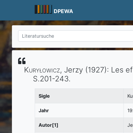
Skip
to
DPEWA
content
Kuryłowicz
, Jerzy
(1927)
:
Les ef
S.201-243.
Sigle
Ku
Jahr
19
Autor[1]
Je