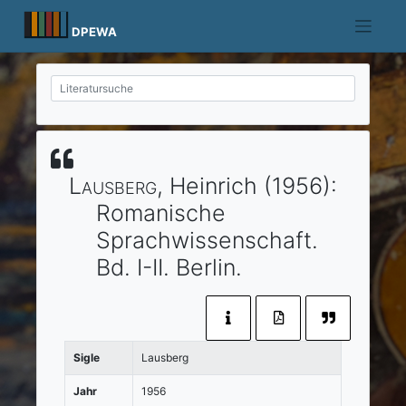
Skip
to
DPEWA
content
Lausberg
, Heinrich
(1956)
:
Romanische
Sprachwissenschaft.
Bd. I-II.
Berlin
.
Sigle
Lausberg
Jahr
1956