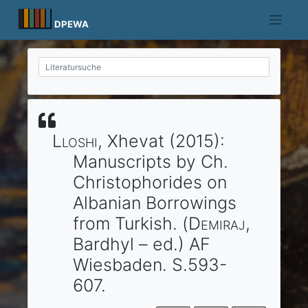
Skip
to
DPEWA
content
Lloshi
, Xhevat
(2015)
:
Manuscripts by Ch.
Christophorides on
Albanian Borrowings
from Turkish.
(
Demiraj
,
Bardhyl – ed.)
AF
Wiesbaden
. S.593-
607.