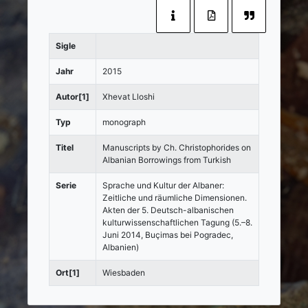
Sigle
Jahr
2015
Autor[1]
Xhevat Lloshi
Typ
monograph
Titel
Manuscripts by Ch. Christophorides on
Albanian Borrowings from Turkish
Serie
Sprache und Kultur der Albaner:
Zeitliche und räumliche Dimensionen.
Akten der 5. Deutsch-albanischen
kulturwissenschaftlichen Tagung (5.–8.
Juni 2014, Buçimas bei Pogradec,
Albanien)
Ort[1]
Wiesbaden