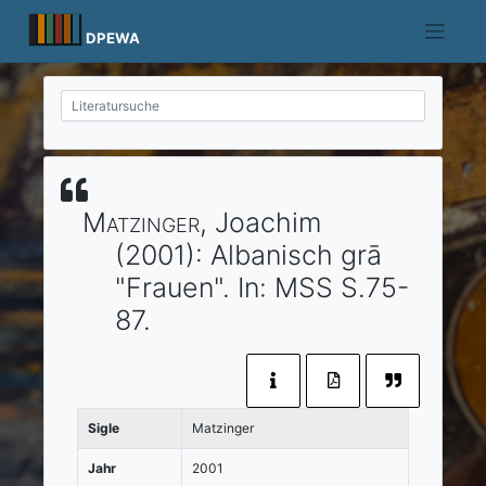
Skip
to
DPEWA
content
Matzinger
, Joachim
(2001)
:
Albanisch grā
"Frauen".
In:
MSS
S.75-
87.
Sigle
Matzinger
Jahr
2001