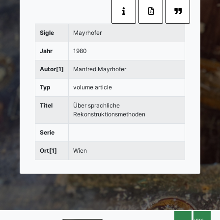
Sigle
Mayrhofer
Jahr
1980
Autor[1]
Manfred Mayrhofer
Typ
volume article
Titel
Über sprachliche
Rekonstruktionsmethoden
Serie
Ort[1]
Wien