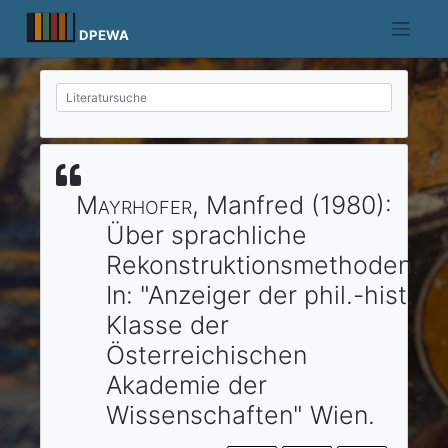
Skip
to
DPEWA
content
Mayrhofer
, Manfred
(1980)
:
Über sprachliche
Rekonstruktionsmethoden.
In:
"Anzeiger der phil.-hist.
Klasse der
Österreichischen
Akademie der
Wissenschaften"
Wien
.