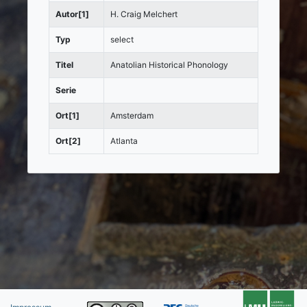
Autor[1]
H. Craig Melchert
Typ
select
Titel
Anatolian Historical Phonology
Serie
Ort[1]
Amsterdam
Ort[2]
Atlanta