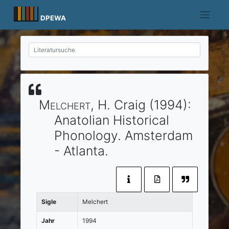
Skip
to
DPEWA
content
Melchert
, H. Craig
(1994)
:
Anatolian Historical
Phonology.
Amsterdam
- Atlanta
.
Sigle
Melchert
Jahr
1994