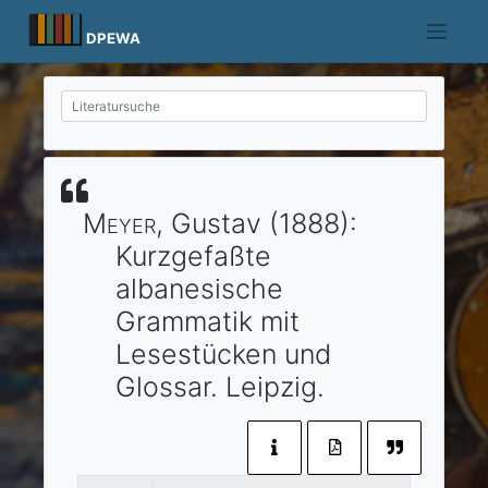
Skip
to
DPEWA
content
Meyer
, Gustav
(1888)
:
Kurzgefaßte
albanesische
Grammatik mit
Lesestücken und
Glossar.
Leipzig
.