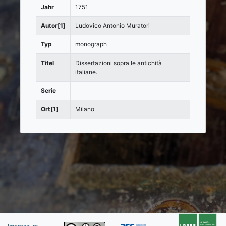
Jahr
1751
Autor[1]
Ludovico Antonio Muratori
Typ
monograph
Titel
Dissertazioni sopra le antichità
italiane.
Serie
Ort[1]
Milano