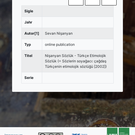
Sigle
Jahr
Autor[1]
Sevan Nişanyan
Typ
online publication
Titel
Nişanyan Sözlük - Türkçe Etimolojik
Sözlük (= Sözlerin soyağacı: çağdaş
Türkçenin etimolojik sözlüğü [2002])
Serie