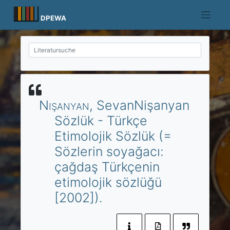
Skip
to
DPEWA
content
Nişanyan
, Sevan
Nişanyan
Sözlük - Türkçe
Etimolojik Sözlük (=
Sözlerin soyağacı:
çağdaş Türkçenin
etimolojik sözlüğü
[2002]).