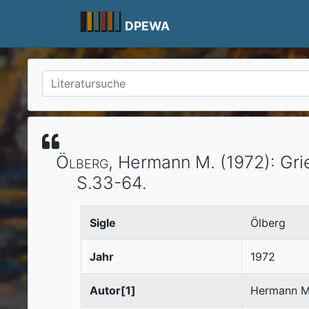
Skip
to
DPEWA
content
Ölberg
, Hermann M.
(1972)
:
Gri
S.33-64.
Sigle
Ölberg
Jahr
1972
Autor[1]
Hermann M