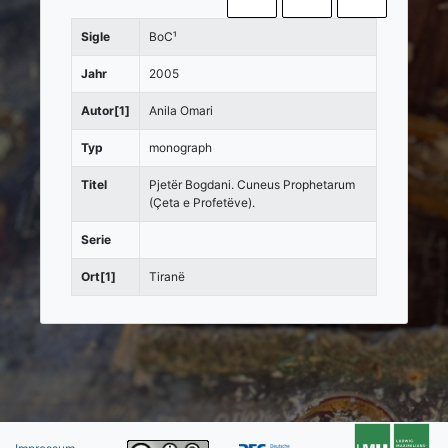
Sigle
BoC¹
Jahr
2005
Autor[1]
Anila Omari
Typ
monograph
Titel
Pjetër Bogdani. Cuneus Prophetarum
(Çeta e Profetëve).
Serie
Ort[1]
Tiranë