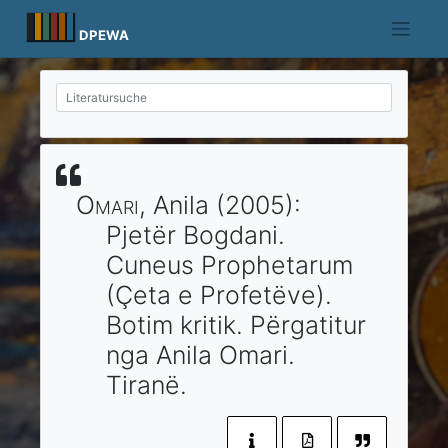
Skip
to
DPEWA
content
Omari
, Anila
(2005)
:
Pjetër Bogdani.
Cuneus Prophetarum
(Çeta e Profetëve).
Botim kritik. Përgatitur
nga Anila Omari.
Tiranë
.