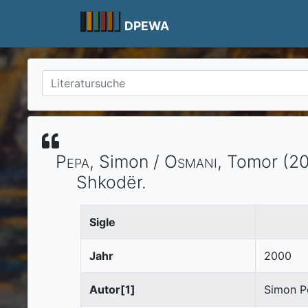
Skip
to
DPEWA
content
Pepa
, Simon /
Osmani
, Tomor
(20
Shkodër
.
Sigle
Jahr
2000
Autor[1]
Simon P