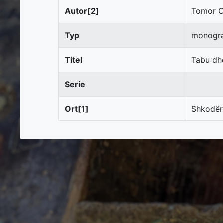
Autor[2]
Tomor 
Typ
monogr
Titel
Tabu dh
Serie
Ort[1]
Shkodër