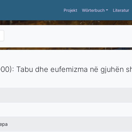
Projekt
Wörterbuch
Literatur
00)
:
Tabu dhe eufemizma në gjuhën s
epa