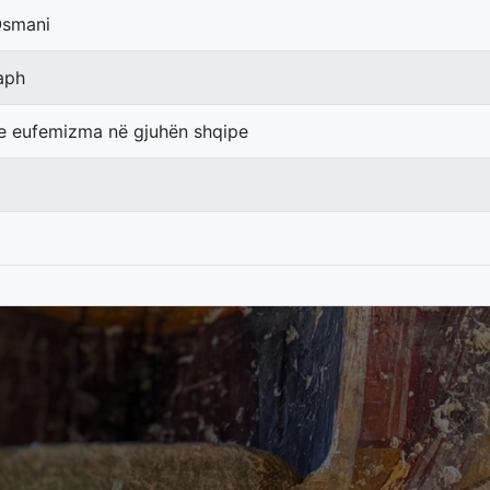
Osmani
aph
e eufemizma në gjuhën shqipe