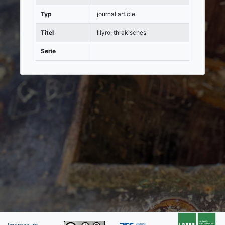
Typ
journal article
Titel
Illyro-thrakisches
Serie