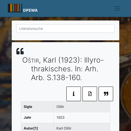
Skip
to
DPEWA
content
Oštir
, Karl
(1923)
:
Illyro-
thrakisches.
In:
Arh.
Arb.
S.138-160.
Sigle
Oštir
Jahr
1923
Autor[1]
Karl Oštir