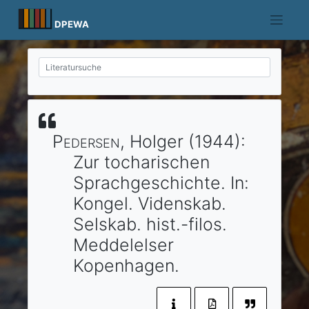
Skip
to
DPEWA
content
Pedersen
, Holger
(1944)
:
Zur tocharischen
Sprachgeschichte.
In:
Kongel. Videnskab.
Selskab. hist.-filos.
Meddelelser
Kopenhagen
.