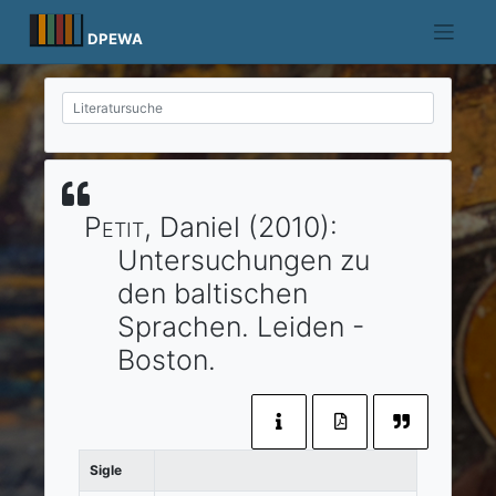
Skip
to
DPEWA
content
Petit
, Daniel
(2010)
:
Untersuchungen zu
den baltischen
Sprachen.
Leiden
-
Boston
.
Sigle