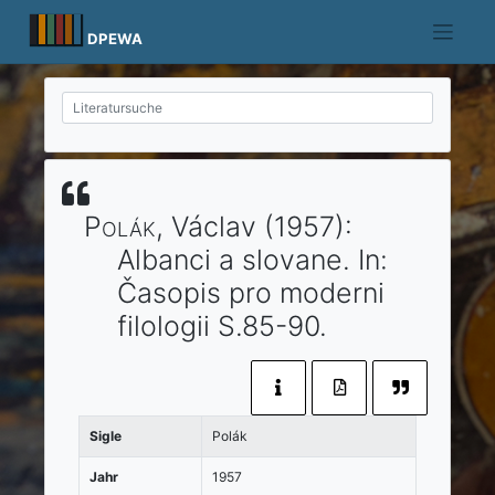
Skip
to
DPEWA
content
Polák
, Václav
(1957)
:
Albanci a slovane.
In:
Časopis pro moderni
filologii
S.85-90.
Sigle
Polák
Jahr
1957