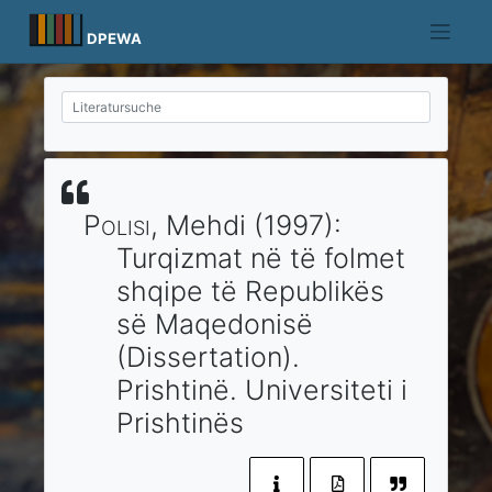
Skip
to
DPEWA
content
Polisi
, Mehdi
(1997)
:
Turqizmat në të folmet
shqipe të Republikës
së Maqedonisë
(Dissertation).
Prishtinë
.
Universiteti i
Prishtinës