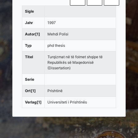
Sigle
Jahr
1997
Autor[1]
Mehdi Polisi
Typ
phd thesis
Titel
Turqizmat në të folmet shqipe të
Republikës së Maqedonisë
(Dissertation)
Serie
Ort[1]
Prishtinë
Verlag[1]
Universiteti i Prishtinës