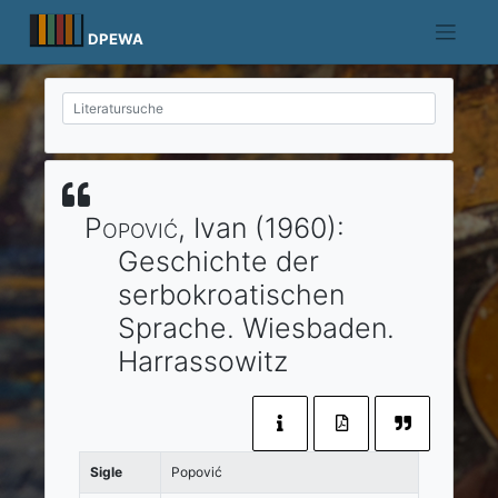
Skip
to
DPEWA
content
Popović
, Ivan
(1960)
:
Geschichte der
serbokroatischen
Sprache.
Wiesbaden
.
Harrassowitz
Sigle
Popović