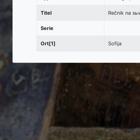
Titel
Rečnik na sьv
Serie
Ort[1]
Sofija