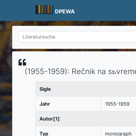
Skip
to
DPEWA
content
(1955-1959)
:
Rečnik na sьvreme
Sigle
Jahr
1955-1959
Autor[1]
Typ
monograph