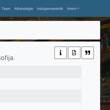
Team
Albanologie
Indogermanistik
Intern
ofija
.