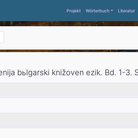
Projekt
Wörterbuch
Literatur
nija bьlgarski knižoven ezik.
Bd. 1-3.
S