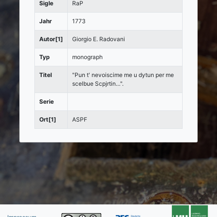
Sigle
RaP
Jahr
1773
Autor[1]
Giorgio E. Radovani
Typ
monograph
Titel
"Pun t' nevoiscime me u dytun per me
scelbue Scpjrtin…".
Serie
Ort[1]
ASPF