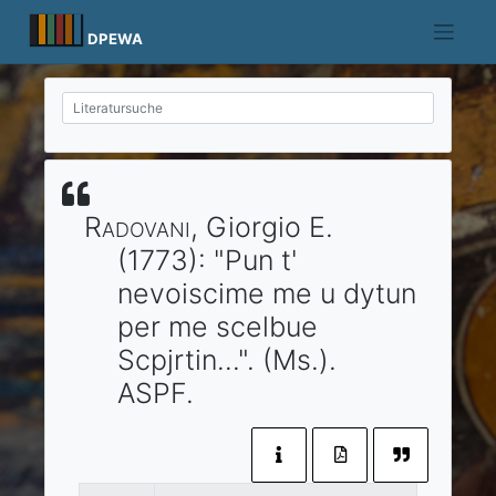
Skip
to
DPEWA
content
Radovani
, Giorgio E.
(1773)
:
"Pun t'
nevoiscime me u dytun
per me scelbue
Scpjrtin…".
(Ms.).
ASPF
.