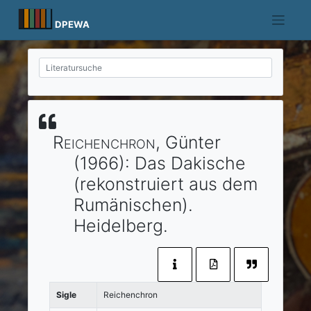
Skip
to
DPEWA
content
Reichenchron
, Günter
(1966)
:
Das Dakische
(rekonstruiert aus dem
Rumänischen).
Heidelberg
.
Sigle
Reichenchron