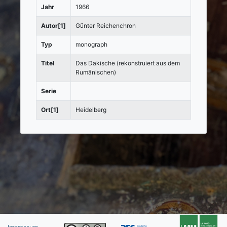
Jahr
1966
Autor[1]
Günter Reichenchron
Typ
monograph
Titel
Das Dakische (rekonstruiert aus dem
Rumänischen)
Serie
Ort[1]
Heidelberg