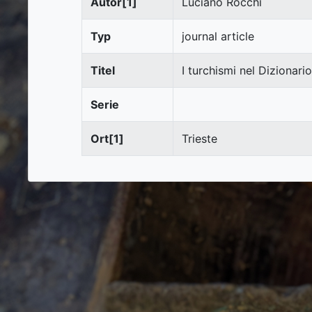
Autor[1]
Luciano Rocchi
Typ
journal article
Titel
I turchismi nel Dizionari
Serie
Ort[1]
Trieste