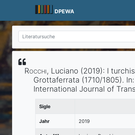
Skip
to
DPEWA
content
Rocchi
, Luciano
(2019)
:
I turchi
Grottaferrata (1710/1805).
In
International Journal of Trans
Sigle
Jahr
2019