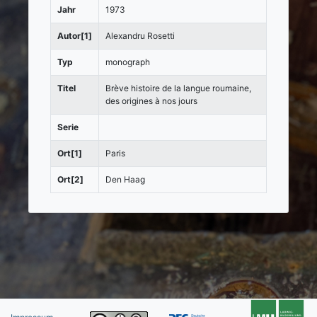
Jahr
1973
Autor[1]
Alexandru Rosetti
Typ
monograph
Titel
Brève histoire de la langue roumaine,
des origines à nos jours
Serie
Ort[1]
Paris
Ort[2]
Den Haag