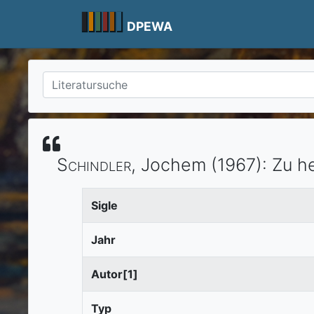
Skip
to
DPEWA
content
Schindler
, Jochem
(1967)
:
Zu he
Sigle
Jahr
Autor[1]
Typ