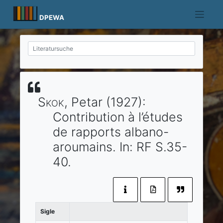
Skip
to
DPEWA
content
Skok
, Petar
(1927)
:
Contribution à l’études
de rapports albano-
aroumains.
In:
RF
S.35-
40.
Sigle