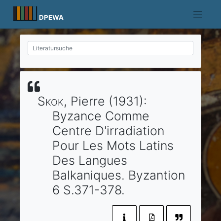
Skip
to
DPEWA
content
Skok
, Pierre
(1931)
:
Byzance Comme
Centre D'irradiation
Pour Les Mots Latins
Des Langues
Balkaniques.
Byzantion
6
S.371-378.