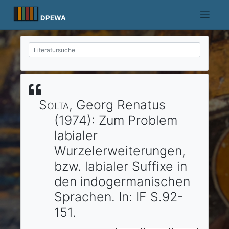
Skip
to
DPEWA
content
Solta
, Georg Renatus
(1974)
:
Zum Problem
labialer
Wurzelerweiterungen,
bzw. labialer Suffixe in
den indogermanischen
Sprachen.
In:
IF
S.92-
151.