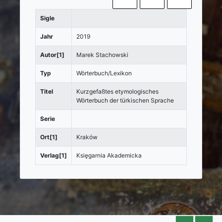
Sigle
Jahr
2019
Autor[1]
Marek Stachowski
Typ
Wörterbuch/Lexikon
Titel
Kurzgefaßtes etymologisches
Wörterbuch der türkischen Sprache
Serie
Ort[1]
Kraków
Verlag[1]
Księgarnia Akademicka