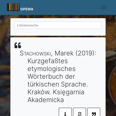
Skip
to
DPEWA
content
Stachowski
, Marek
(2019)
:
Kurzgefaßtes
etymologisches
Wörterbuch der
türkischen Sprache.
Kraków
.
Księgarnia
Akademicka