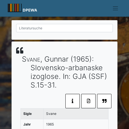
Skip
to
DPEWA
content
Svane
, Gunnar
(1965)
:
Slovensko-arbanaske
izoglose.
In:
GJA (SSF)
S.15-31.
Sigle
Svane
Jahr
1965