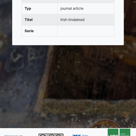
Typ
journal article
Titel
Irish tindabrad
Serie