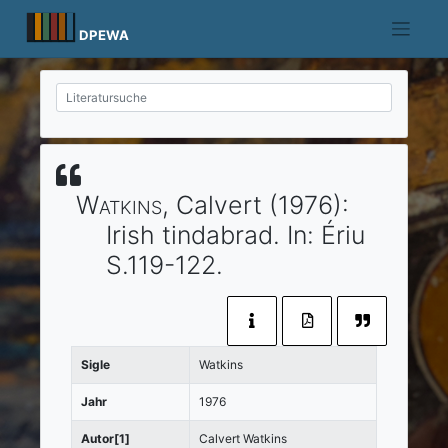
Skip
to
DPEWA
content
Watkins
, Calvert
(1976)
:
Irish tindabrad.
In:
Ériu
S.119-122.
Sigle
Watkins
Jahr
1976
Autor[1]
Calvert Watkins