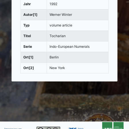
Jahr
1992
Autor[1]
Werner Winter
Typ
volume article
Titel
Tocharian
Serie
Indo-European Numerals
Ort[1]
Berlin
Ort[2]
New York