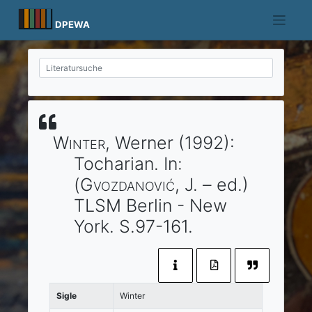
Skip
to
DPEWA
content
Winter
, Werner
(1992)
:
Tocharian.
In:
(
Gvozdanović
, J. – ed.)
TLSM
Berlin
- New
York
. S.97-161.
Sigle
Winter